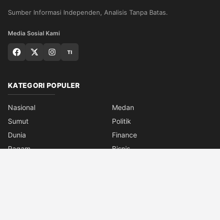
Sumber Informasi Independen, Analisis Tanpa Batas.
Media Sosial Kami
TI
KATEGORI POPULER
Nasional
Medan
Sumut
Politik
Dunia
Finance
Ragam
Bisnis
Ekonomi
Olahraga
Teknologi
Otomotif
Quran