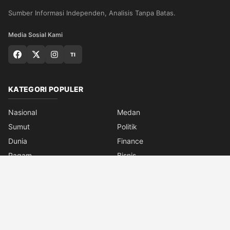
Sumber Informasi Independen, Analisis Tanpa Batas.
Media Sosial Kami
TI
KATEGORI POPULER
Nasional
Medan
Sumut
Politik
Dunia
Finance
Ragam
Bisnis
Ekonomi
Olahraga
Teknologi
Otomotif
Quran