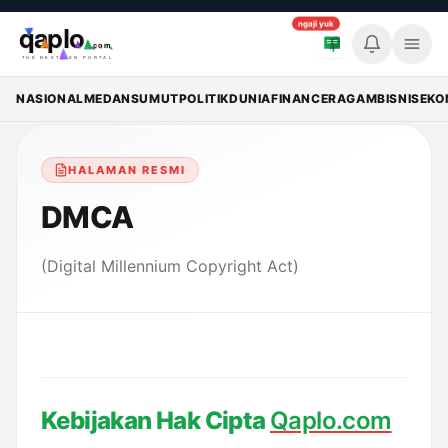
ngaji yuk
Memuat breaking news...
Breaking
Qaplo
DMCA
NASIONAL
MEDAN
SUMUT
POLITIK
DUNIA
FINANCE
RAGAM
BISNIS
EKO
HALAMAN RESMI
DMCA
(Digital Millennium Copyright Act)
Kebijakan Hak Cipta 
Qaplo.com