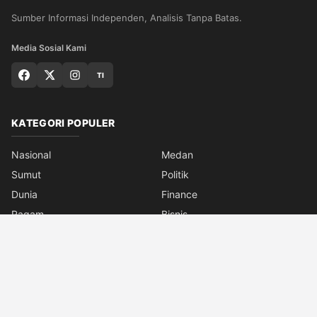
Sumber Informasi Independen, Analisis Tanpa Batas.
Media Sosial Kami
TI
KATEGORI POPULER
Nasional
Medan
Sumut
Politik
Dunia
Finance
Ragam
Bisnis
Ekonomi
Olahraga
Teknologi
Otomotif
Quran