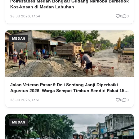
Polrestabes Medan Bongkar Gudang Narkoba Berkedok
Kos-kosan di Medan Labuhan
28 Jul 2026, 17.54
0
0
MEDAN
Jalan Veteran Pasar 9 Deli Serdang Janji Diperbaiki
Agustus 2026, Warga Sempat Timbun Sendiri Pakai 15
Truk Material
28 Jul 2026, 17.51
0
0
MEDAN