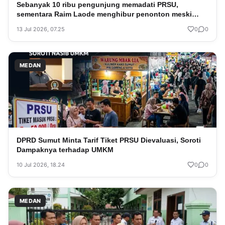
Sebanyak 10 ribu pengunjung memadati PRSU,
sementara Raim Laode menghibur penonton meski
hujan deras turun.
13 Jul 2026, 07.25
0
0
MEDAN
DPRD Sumut Minta Tarif Tiket PRSU Dievaluasi, Soroti
Dampaknya terhadap UMKM
10 Jul 2026, 18.24
0
0
MEDAN