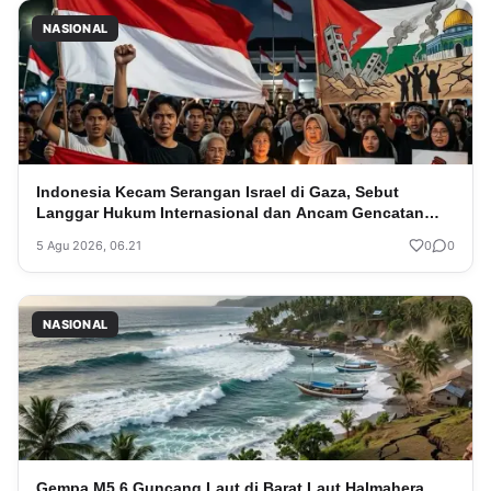
NASIONAL
Indonesia Kecam Serangan Israel di Gaza, Sebut
Langgar Hukum Internasional dan Ancam Gencatan
Senjata
5 Agu 2026, 06.21
0
0
NASIONAL
Gempa M5,6 Guncang Laut di Barat Laut Halmahera