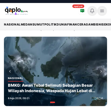
ngaji yuk
Memuat breaking news...
Breaking
Nasional
NASIONAL
MEDAN
SUMUT
POLITIK
DUNIA
FINANCE
RAGAM
BISNIS
EKO
Sumber Informasi Independen, Analisis Tanpa Batas
NASIONAL
BMKG: Awan Tebal Selimuti Sebagian Besar
Wilayah Indonesia, Waspada Hujan Lebat di
Sumut dan Papua Tengah
8 Agu 2026, 08.01
0
0