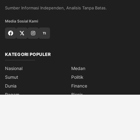
Sumber Informasi Independen, Analisis Tanpa Batas.
Media Sosial Kami
TI
KATEGORI POPULER
Nasional
Medan
Sumut
Politik
Dunia
Finance
Ragam
Bisnis
Ekonomi
Olahraga
Teknologi
Otomotif
Quran