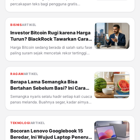
percakapan teks bagi pengguna gratis
ChatGPT. Pengumuman ini disampaikan pada
Kamis, 6 Agustus 2026, dan menjadi salah satu
perubahan paling signifikan yang diberikan
BISNIS
ARTIKEL
kepada pengguna non-berbayar sejak
Investor Bitcoin Rugi karena Harga
Turun? BlackRock Tawarkan Cara
Baru Tetap Dapat Untung Bulanan
Harga Bitcoin sedang berada di salah satu fase
paling suram sejak mencetak rekor tertinggi
Oktober 2025 lalu. Di tengah situasi itu, raksasa
manajer aset BlackRock justru meluncurkan
produk investasi baru yang menawarkan
RAGAM
ARTIKEL
sesuatu yang selama
Berapa Lama Semangka Bisa
Bertahan Sebelum Basi? Ini Cara
Menyimpannya yang Benar
Semangka nyaris selalu hadir setiap kali cuaca
panas melanda. Buahnya segar, kadar airnya
tinggi, dan cocok diolah jadi apa saja—mulai
dari potongan sederhana bertabur gula jeruk
nipis, dibakar di atas panggangan, sampai
TEKNOLOGI
ARTIKEL
dijadikan minuman
Bocoran Lenovo Googlebook 15
Beredar, Ini Wujud Laptop Penerus