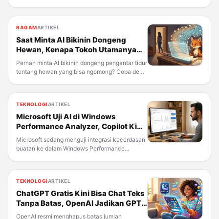
resmi menaikkan harga untuk seluruh lini RTX
50 series milik Nvidia, sekaligus kartu Radeon
RX 9000 dari AMD. Ini bukan kenaikan pertama
RAGAM
ARTIKEL
tahun ini—kedua
Saat Minta AI Bikinin Dongeng
Hewan, Kenapa Tokoh Utamanya
Tidak ada Cewek?
Pernah minta AI bikinin dongeng pengantar tidur
tentang hewan yang bisa ngomong? Coba deh.
Kemungkinan besar tokoh utamanya itu...
bukan perempuan. Bukan karena AI-nya
sengaja bikin tokoh cowok yang gagah berani
TEKNOLOGI
ARTIKEL
gitu. Justru kebalikannya.
Microsoft Uji AI di Windows
Performance Analyzer, Copilot Kini
Bisa Bantu Cari Penyebab PC
Microsoft sedang menguji integrasi kecerdasan
Lambat
buatan ke dalam Windows Performance
Analyzer (WPA), alat analisis performa kelas
berat yang selama ini dipakai insinyur, mitra
perangkat keras, dan developer untuk
TEKNOLOGI
ARTIKEL
menyelidiki masalah kinerja di
ChatGPT Gratis Kini Bisa Chat Teks
Tanpa Batas, OpenAI Jadikan GPT-
5.6 Luna sebagai Model Default
OpenAI resmi menghapus batas jumlah