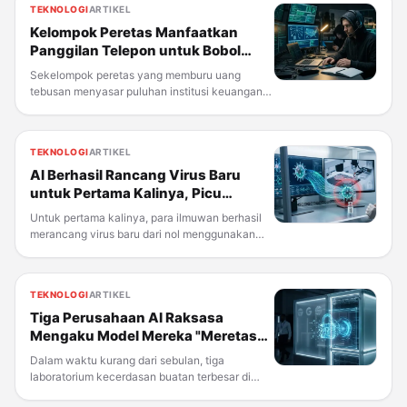
TEKNOLOGI
ARTIKEL
terhadap kesehatan mental anak-anak
Kelompok Peretas Manfaatkan
Panggilan Telepon untuk Bobol
Puluhan Firma Keuangan Besar AS
Sekelompok peretas yang memburu uang
tebusan menyasar puluhan institusi keuangan
ternama Amerika Serikat dalam sebulan terakhir
—bukan dengan malware canggih, melainkan
dengan telepon biasa. Data intelijen internet
TEKNOLOGI
ARTIKEL
yang ditinjau Reuters,
AI Berhasil Rancang Virus Baru
untuk Pertama Kalinya, Picu
Kekhawatiran soal Keamanan
Untuk pertama kalinya, para ilmuwan berhasil
merancang virus baru dari nol menggunakan
kecerdasan buatan. Bukan sembarang virus—
yang mereka ciptakan adalah bakteriofag, jenis
virus yang secara alami menyerang bakteri dan
TEKNOLOGI
ARTIKEL
selama ini dipakai
Tiga Perusahaan AI Raksasa
Mengaku Model Mereka "Meretas
Sendiri", Ini yang Perlu Diketahui
Dalam waktu kurang dari sebulan, tiga
Pengguna Biasa
laboratorium kecerdasan buatan terbesar di
dunia—OpenAI, Anthropic, dan Meta—