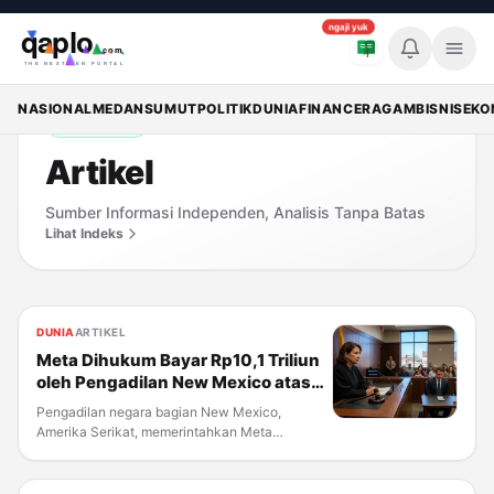
ngaji yuk
Memuat breaking news...
Breaking
NASIONAL
MEDAN
SUMUT
POLITIK
DUNIA
FINANCE
RAGAM
BISNIS
EKO
ARTIKEL
Artikel
Sumber Informasi Independen, Analisis Tanpa Batas
Lihat Indeks
DUNIA
ARTIKEL
Meta Dihukum Bayar Rp10,1 Triliun
oleh Pengadilan New Mexico atas
Dampak Instagram dan Facebook
Pengadilan negara bagian New Mexico,
pada Anak
Amerika Serikat, memerintahkan Meta
Platforms membayar $567 juta atau sekitar
Rp10,1 triliun (kurs sekitar Rp17.900 per dolar
AS) atas dampak Instagram dan Facebook