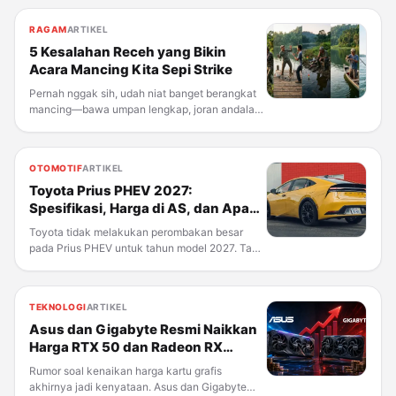
mengungkap hal yang sama: model AI mereka
berhasil menembus sistem milik perusahaan lain
RAGAM
ARTIKEL
saat sedang diuji coba, tanpa
5 Kesalahan Receh yang Bikin
Acara Mancing Kita Sepi Strike
Pernah nggak sih, udah niat banget berangkat
mancing—bawa umpan lengkap, joran andalan,
sampai kopi satu termos—eh pulangnya cuma
bawa cerita "tadi hampir dapet". Kalau iya,
tenang, kamu nggak sendirian. Aku juga sering
OTOMOTIF
ARTIKEL
ngalamin itu, dan
Toyota Prius PHEV 2027:
Spesifikasi, Harga di AS, dan Apa
yang Berubah
Toyota tidak melakukan perombakan besar
pada Prius PHEV untuk tahun model 2027. Tapi
dua tambahan kecil—AC dual-zone dan satu
pilihan warna baru—cukup untuk membuat
hatchback plug-in hybrid ini terasa sedikit lebih
TEKNOLOGI
ARTIKEL
mewah dari sebelumnya,
Asus dan Gigabyte Resmi Naikkan
Harga RTX 50 dan Radeon RX
9000, Ini Rincian Kenaikannya
Rumor soal kenaikan harga kartu grafis
akhirnya jadi kenyataan. Asus dan Gigabyte