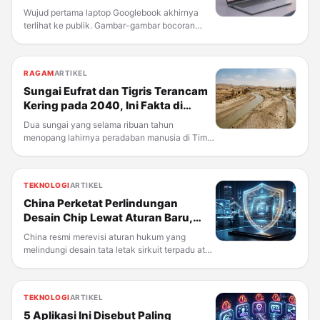
Chromebook dari Google
Wujud pertama laptop Googlebook akhirnya
terlihat ke publik. Gambar-gambar bocoran
yang diduga merupakan foto resmi produk
memperlihatkan Lenovo Googlebook 15 —
perangkat pertama dari lini laptop baru Google
RAGAM
ARTIKEL
yang digadang-gadang bakal
Sungai Eufrat dan Tigris Terancam
Kering pada 2040, Ini Fakta di
Baliknya
Dua sungai yang selama ribuan tahun
menopang lahirnya peradaban manusia di Timur
Tengah kini menghadapi ancaman nyata: kering
total dalam beberapa dekade ke depan. Sungai
Eufrat dan Tigris, yang mengalir melintasi Turki,
TEKNOLOGI
ARTIKEL
Suriah, hingga
China Perketat Perlindungan
Desain Chip Lewat Aturan Baru,
Efektif Oktober 2026
China resmi merevisi aturan hukum yang
melindungi desain tata letak sirkuit terpadu atau
integrated circuit (IC) — langkah yang
menandai penguatan strategi Beijing dalam
melindungi kekayaan intelektual di sektor
TEKNOLOGI
ARTIKEL
semikonduktor domestiknya.
5 Aplikasi Ini Disebut Paling