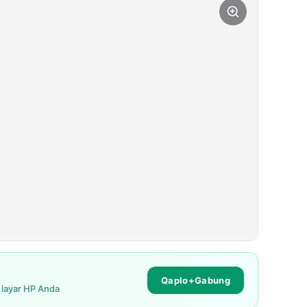
Qaplo+Gabung
i layar HP Anda