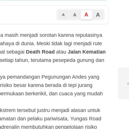
A
A
A
A
ia masih menjadi sorotan karena reputasinya
bahaya di dunia. Meski tidak lagi menjadi rute
nal sebagai
Death Road
atau
Jalan Kematian
n setiap tahun, terutama pesepeda gunung dan
anya pemandangan Pegunungan Andes yang
risiko besar karena berada di tepi jurang
 permukaan berkerikil, dan cuaca yang mudah
strem tersebut justru menjadi alasan untuk
lamatan dan pelaku pariwisata, Yungas Road
adrenalin membutuhkan pengelolaan risiko