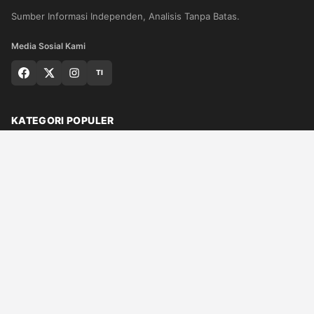
Sumber Informasi Independen, Analisis Tanpa Batas.
Media Sosial Kami
TI
KATEGORI POPULER
Nasional
Medan
Sumut
Politik
Dunia
Finance
Ragam
Bisnis
Ekonomi
Olahraga
Teknologi
Otomotif
Quran