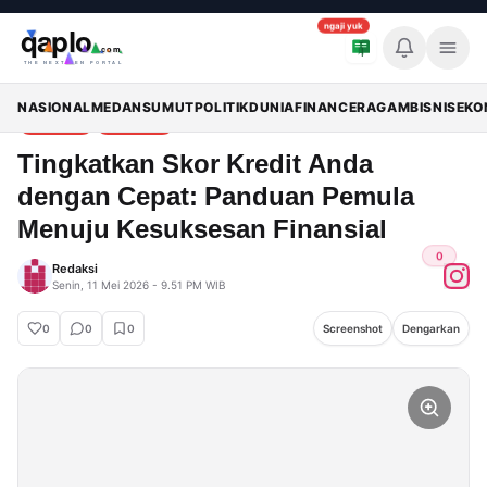
ngaji yuk
Memuat breaking news...
Breaking
Qaplo
>
artikel
>
finance
>
Tingkatkan Skor Kredit Anda dengan Cepat: Panduan Pemula Menuju Kesuksesan Finansial
NASIONAL
MEDAN
SUMUT
POLITIK
DUNIA
FINANCE
RAGAM
BISNIS
EKO
ARTIKEL
A
R
T
I
K
E
L
FINANCE
F
I
N
A
N
C
E
Tingkatkan Skor Kredit Anda dengan
T
i
n
g
k
a
t
k
a
n
S
k
o
r
K
r
e
d
i
t
A
n
d
a
Tingkatkan Skor Kredit Anda 
d
e
n
g
a
n
C
e
p
a
t
:
P
a
n
d
u
a
n
P
e
m
u
l
a
dengan Cepat: Panduan 
M
e
n
u
j
u
K
e
s
u
k
s
e
s
a
n
F
i
n
a
n
s
i
a
l
Pemula Menuju Kesuksesan 
Finansial
0
Redaksi
Senin, 11 Mei 2026 - 9.51 PM WIB
0
0
0
Screenshot
Dengarkan