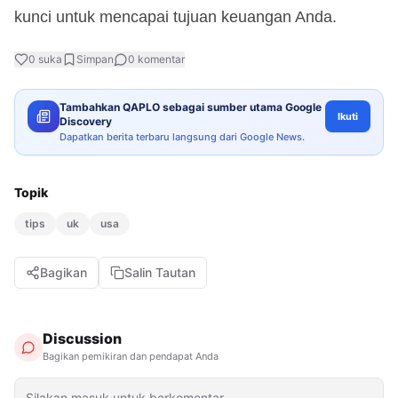
kunci untuk mencapai tujuan keuangan Anda.
0
suka
Simpan
0
komentar
Tambahkan QAPLO sebagai sumber utama Google
Ikuti
Discovery
Dapatkan berita terbaru langsung dari Google News.
Topik
tips
uk
usa
Bagikan
Salin Tautan
Discussion
Bagikan pemikiran dan pendapat Anda