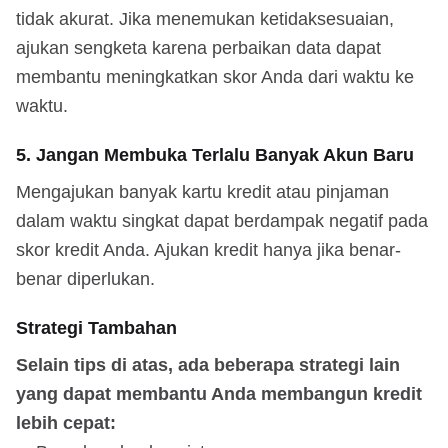
tidak akurat. Jika menemukan ketidaksesuaian,
ajukan sengketa karena perbaikan data dapat
membantu meningkatkan skor Anda dari waktu ke
waktu.
5. Jangan Membuka Terlalu Banyak Akun Baru
Mengajukan banyak kartu kredit atau pinjaman
dalam waktu singkat dapat berdampak negatif pada
skor kredit Anda. Ajukan kredit hanya jika benar-
benar diperlukan.
Strategi Tambahan
Selain tips di atas, ada beberapa strategi lain
yang dapat membantu Anda membangun kredit
lebih cepat: