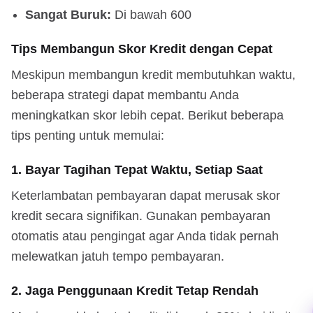
Sangat Buruk:
Di bawah 600
Tips Membangun Skor Kredit dengan Cepat
Meskipun membangun kredit membutuhkan waktu,
beberapa strategi dapat membantu Anda
meningkatkan skor lebih cepat. Berikut beberapa
tips penting untuk memulai:
1. Bayar Tagihan Tepat Waktu, Setiap Saat
Keterlambatan pembayaran dapat merusak skor
kredit secara signifikan. Gunakan pembayaran
otomatis atau pengingat agar Anda tidak pernah
melewatkan jatuh tempo pembayaran.
2. Jaga Penggunaan Kredit Tetap Rendah