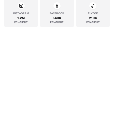
INSTAGRAM
FACEBOOK
TIKTOK
1.2M
540K
210K
PENGIKUT
PENGIKUT
PENGIKUT