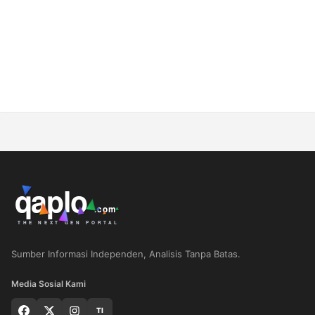
Sumber Informasi Independen, Analisis Tanpa Batas.
Media Sosial Kami
TI