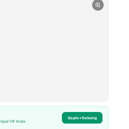
Qaplo+Gabung
i layar HP Anda