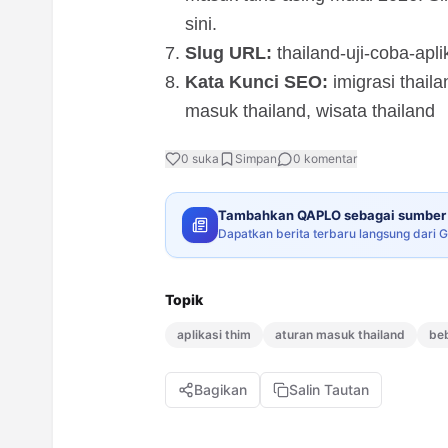
sini.
Slug URL:
thailand-uji-coba-apli
Kata Kunci SEO:
imigrasi thaila
masuk thailand, wisata thailand
0
suka
Simpan
0
komentar
Tambahkan QAPLO sebagai sumber 
Dapatkan berita terbaru langsung dari 
Topik
aplikasi thim
aturan masuk thailand
beb
Bagikan
Salin Tautan