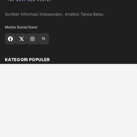
Sumber Informasi Independen, Analisis Tanpa Batas.
Media Sosial Kami
TI
KATEGORI POPULER
Nasional
Medan
Sumut
Politik
Dunia
Finance
Ragam
Bisnis
Ekonomi
Olahraga
Teknologi
Otomotif
Quran