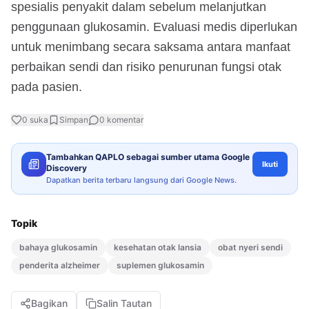
spesialis penyakit dalam sebelum melanjutkan
penggunaan glukosamin. Evaluasi medis diperlukan
untuk menimbang secara saksama antara manfaat
perbaikan sendi dan risiko penurunan fungsi otak
pada pasien.
0
suka
Simpan
0
komentar
Tambahkan QAPLO sebagai sumber utama Google
Ikuti
Discovery
Dapatkan berita terbaru langsung dari Google News.
Topik
bahaya glukosamin
kesehatan otak lansia
obat nyeri sendi
penderita alzheimer
suplemen glukosamin
Bagikan
Salin Tautan