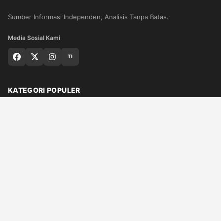
Sumber Informasi Independen, Analisis Tanpa Batas.
Media Sosial Kami
TI
KATEGORI POPULER
Nasional
Medan
Sumut
Politik
Dunia
Finance
Ragam
Bisnis
Ekonomi
Olahraga
Teknologi
Otomotif
Quran