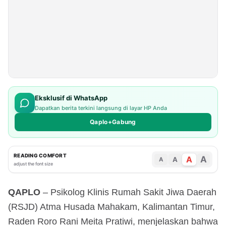
Eksklusif di WhatsApp
Dapatkan berita terkini langsung di layar HP Anda
Qaplo+Gabung
READING COMFORT
A
A
A
A
adjust the font size
QAPLO
– Psikolog Klinis Rumah Sakit Jiwa Daerah
(RSJD) Atma Husada Mahakam, Kalimantan Timur,
Raden Roro Rani Meita Pratiwi, menjelaskan bahwa