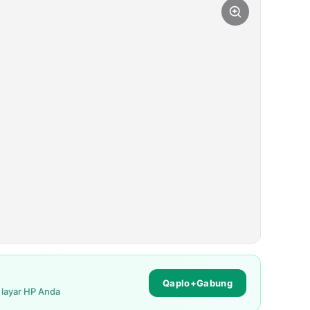
Qaplo+Gabung
i layar HP Anda