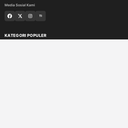
Media Sosial Kami
TI
KATEGORI POPULER
Nasional
Medan
Sumut
Politik
Dunia
Finance
Ragam
Bisnis
Ekonomi
Olahraga
Teknologi
Otomotif
Quran
© 2026 Qaplo.com
Tentang Kami
Hubungi Kami
Redaksi
Kebijakan Editorial