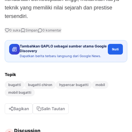
teknik yang memiliki nilai sejarah dan prestise
tersendiri.
0
suka
Simpan
0
komentar
Tambahkan QAPLO sebagai sumber utama Google
Ikuti
Discovery
Dapatkan berita terbaru langsung dari Google News.
Topik
bugatti
bugatti chiron
hypercar bugatti
mobil
mobil bugatti
Bagikan
Salin Tautan
Discussion