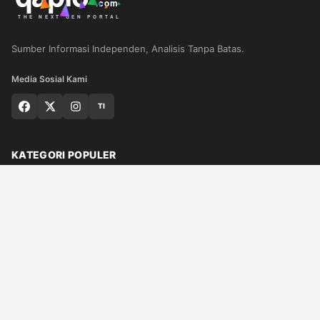
Sumber Informasi Independen, Analisis Tanpa Batas.
Media Sosial Kami
TI
KATEGORI POPULER
Nasional
Medan
Sumut
Politik
Dunia
Finance
Ragam
Bisnis
Ekonomi
Olahraga
Teknologi
Otomotif
Quran