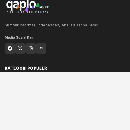
Sumber Informasi Independen, Analisis Tanpa Batas.
Media Sosial Kami
TI
KATEGORI POPULER
Nasional
Medan
Sumut
Politik
Dunia
Finance
Ragam
Bisnis
Ekonomi
Olahraga
Teknologi
Otomotif
Quran