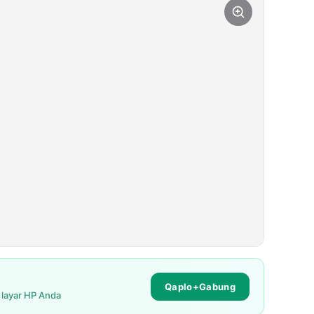
Qaplo+Gabung
i layar HP Anda