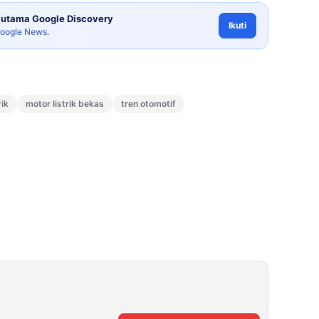
utama Google Discovery
Ikuti
Google News.
rik
motor listrik bekas
tren otomotif