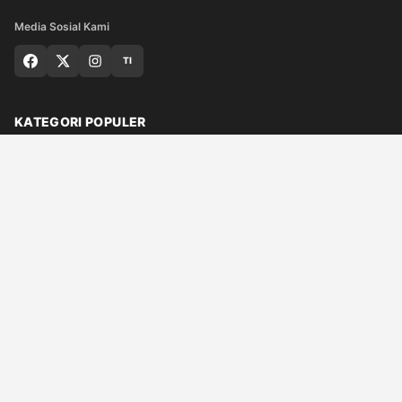
Media Sosial Kami
TI
KATEGORI POPULER
Nasional
Medan
Sumut
Politik
Dunia
Finance
Ragam
Bisnis
Ekonomi
Olahraga
Teknologi
Otomotif
Quran
© 2026 Qaplo.com