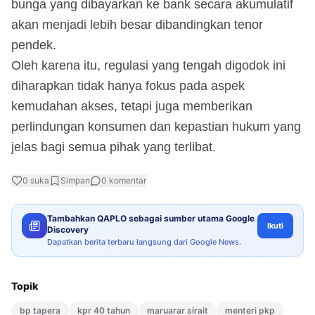
bunga yang dibayarkan ke bank secara akumulatif
akan menjadi lebih besar dibandingkan tenor
pendek.
Oleh karena itu, regulasi yang tengah digodok ini
diharapkan tidak hanya fokus pada aspek
kemudahan akses, tetapi juga memberikan
perlindungan konsumen dan kepastian hukum yang
jelas bagi semua pihak yang terlibat.
0
suka
Simpan
0
komentar
Tambahkan QAPLO sebagai sumber utama Google
Ikuti
Discovery
Dapatkan berita terbaru langsung dari Google News.
Topik
bp tapera
kpr 40 tahun
maruarar sirait
menteri pkp