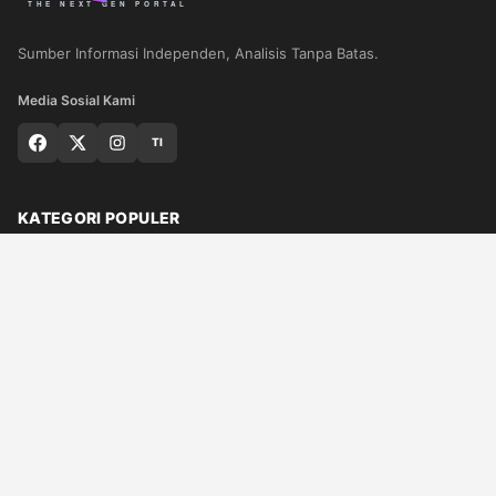
Sumber Informasi Independen, Analisis Tanpa Batas.
Media Sosial Kami
TI
KATEGORI POPULER
Nasional
Medan
Sumut
Politik
Dunia
Finance
Ragam
Bisnis
Ekonomi
Olahraga
Teknologi
Otomotif
Quran