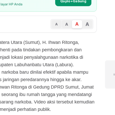
Qaplo+Gabung
i layar HP Anda
A
A
A
A
era Utara (Sumut), H. Ihwan Ritonga,
erhenti pada tindakan pembongkaran dan
adi lokasi penyalahgunaan narkotika di
paten Labuhanbatu Utara (Labura).
arkoba baru dinilai efektif apabila mampu
jaringan peredarannya hingga ke akar.
 Ihwan Ritonga di Gedung DPRD Sumut, Jumat
si seorang ibu rumah tangga yang mendatangi
 sarang narkoba. Video aksi tersebut kemudian
menjadi perhatian publik.