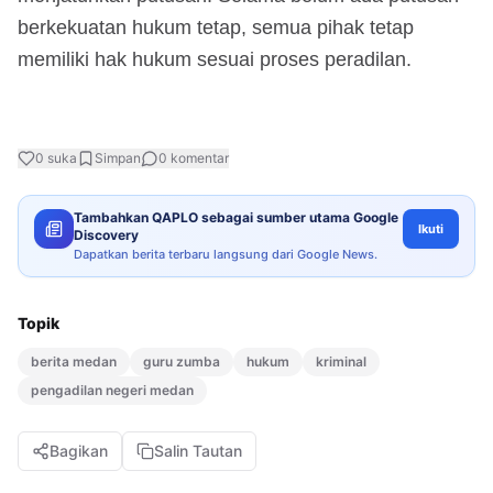
berkekuatan hukum tetap, semua pihak tetap
memiliki hak hukum sesuai proses peradilan.
0
suka
Simpan
0
komentar
Tambahkan QAPLO sebagai sumber utama Google
Ikuti
Discovery
Dapatkan berita terbaru langsung dari Google News.
Topik
berita medan
guru zumba
hukum
kriminal
pengadilan negeri medan
Bagikan
Salin Tautan