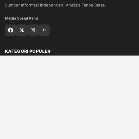
Sumber Informasi Independen, Analisis Tanpa Batas.
Media Sosial Kami
TI
KATEGORI POPULER
Nasional
Medan
Sumut
Politik
Dunia
Finance
Ragam
Bisnis
Ekonomi
Olahraga
Teknologi
Otomotif
Quran