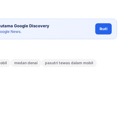
utama Google Discovery
Ikuti
Google News.
obil
medan denai
pasutri tewas dalam mobil