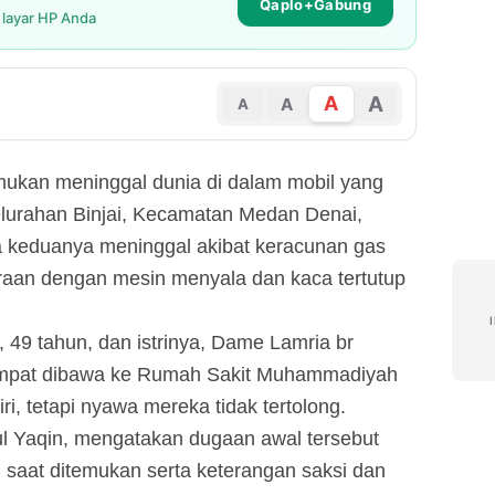
Qaplo+Gabung
i layar HP Anda
A
A
A
A
emukan meninggal dunia di dalam mobil yang
Kelurahan Binjai, Kecamatan Medan Denai,
a keduanya meninggal akibat keracunan gas
daraan dengan mesin menyala dan kaca tertutup
 49 tahun, dan istrinya, Dame Lamria br
empat dibawa ke Rumah Sakit Muhammadiyah
ri, tetapi nyawa mereka tidak tertolong.
l Yaqin, mengatakan dugaan awal tersebut
 saat ditemukan serta keterangan saksi dan