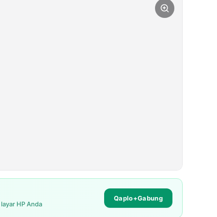
Qaplo+Gabung
i layar HP Anda