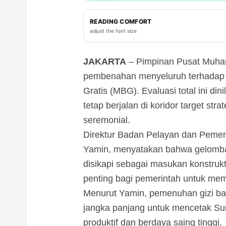
READING COMFORT
adjust the font size
JAKARTA
– Pimpinan Pusat Muha
pembenahan menyeluruh terhadap 
Gratis (MBG). Evaluasi total ini din
tetap berjalan di koridor target str
seremonial.
Direktur Badan Pelayan dan Peme
Yamin, menyatakan bahwa gelombang
disikapi sebagai masukan konstruk
penting bagi pemerintah untuk me
Menurut Yamin, pemenuhan gizi bag
jangka panjang untuk mencetak S
produktif dan berdaya saing tinggi.