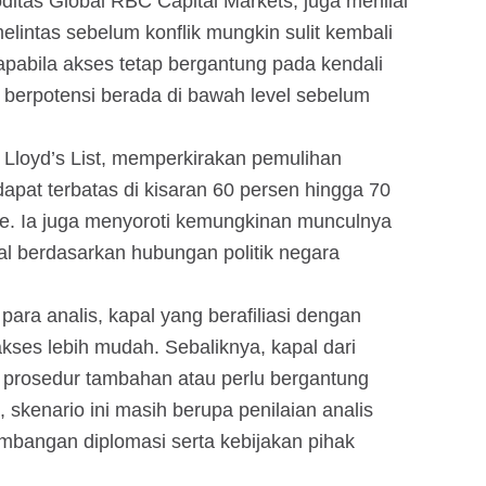
ditas Global RBC Capital Markets, juga menilai
lintas sebelum konflik mungkin sulit kembali
apabila akses tetap bergantung pada kendali
al berpotensi berada di bawah level sebelum
Lloyd’s List, memperkirakan pemulihan
apat terbatas di kisaran 60 persen hingga 70
de. Ia juga menyoroti kemungkinan munculnya
l berdasarkan hubungan politik negara
ara analis, kapal yang berafiliasi dengan
akses lebih mudah. Sebaliknya, kapal dari
prosedur tambahan atau perlu bergantung
 skenario ini masih berupa penilaian analis
mbangan diplomasi serta kebijakan pihak