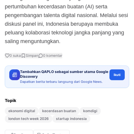
pertumbuhan kecerdasan buatan (AI) serta
pengembangan talenta digital nasional. Melalui sesi
diskusi panel ini, Indonesia berupaya membuka
peluang kolaborasi teknologi jangka panjang yang
saling menguntungkan.
0
suka
Simpan
0
komentar
Tambahkan QAPLO sebagai sumber utama Google
Ikuti
Discovery
Dapatkan berita terbaru langsung dari Google News.
Topik
ekonomi digital
kecerdasan buatan
komdigi
london tech week 2026
startup indonesia