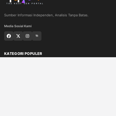
Sumber Informasi Independen, Analisis Tanpa Batas.
Media Sosial Kami
TI
KATEGORI POPULER
Nasional
Medan
Sumut
Politik
Dunia
Finance
Ragam
Bisnis
Ekonomi
Olahraga
Teknologi
Otomotif
Quran