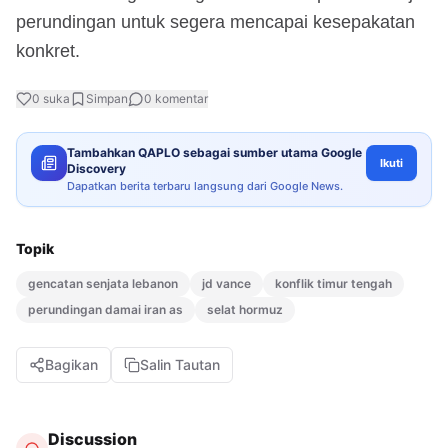
perundingan untuk segera mencapai kesepakatan
konkret.
0
suka
Simpan
0
komentar
Tambahkan QAPLO sebagai sumber utama Google
Ikuti
Discovery
Dapatkan berita terbaru langsung dari Google News.
Topik
gencatan senjata lebanon
jd vance
konflik timur tengah
perundingan damai iran as
selat hormuz
Bagikan
Salin Tautan
Discussion