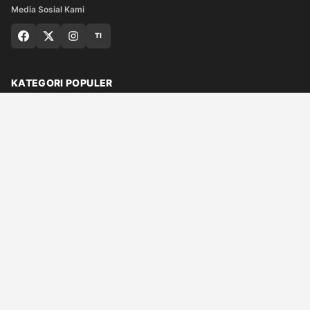
Media Sosial Kami
TI
KATEGORI POPULER
Nasional
Medan
Sumut
Politik
Dunia
Finance
Ragam
Bisnis
Ekonomi
Olahraga
Teknologi
Otomotif
Quran
© 2026 Qaplo.com
Tentang Kami
Hubungi Kami
Redaksi
Kebijakan Editorial