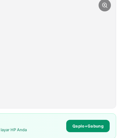
Qaplo+Gabung
i layar HP Anda