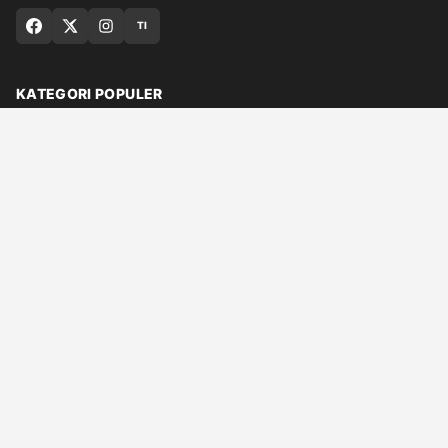
TI
KATEGORI POPULER
Nasional
Medan
Sumut
Politik
Dunia
Finance
Ragam
Bisnis
Ekonomi
Olahraga
Teknologi
Otomotif
Quran
© 2026 Qaplo.com
Tentang Kami
Hubungi Kami
Redaksi
Kebijakan Editorial
Kebijakan Privasi
Syarat Layanan
DMCA