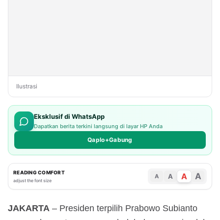
Ilustrasi
Eksklusif di WhatsApp
Dapatkan berita terkini langsung di layar HP Anda
Qaplo+Gabung
READING COMFORT
A
A
A
A
adjust the font size
JAKARTA
– Presiden terpilih Prabowo Subianto