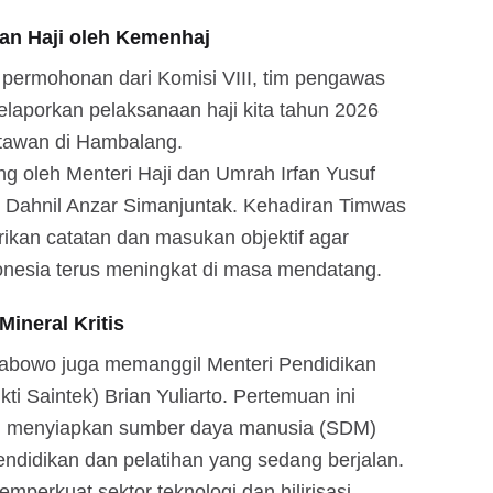
an Haji oleh Kemenhaj
 permohonan dari Komisi VIII, tim pengawas
elaporkan pelaksanaan haji kita tahun 2026
rtawan di Hambalang.
ng oleh Menteri Haji dan Umrah Irfan Yusuf
h Dahnil Anzar Simanjuntak. Kehadiran Timwas
ikan catatan dan masukan objektif agar
donesia terus meningkat di masa mendatang.
ineral Kritis
rabowo juga memanggil Menteri Pendidikan
kti Saintek) Brian Yuliarto. Pertemuan ini
m menyiapkan sumber daya manusia (SDM)
endidikan dan pelatihan yang sedang berjalan.
mperkuat sektor teknologi dan hilirisasi.