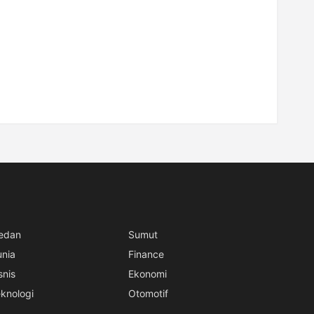
edan
Sumut
unia
Finance
snis
Ekonomi
knologi
Otomotif