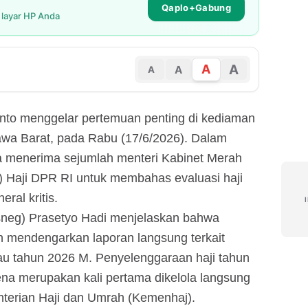
Qaplo+Gabung
i layar HP Anda
A
A
A
A
nto menggelar pertemuan penting di kediaman
awa Barat, pada Rabu (17/6/2026). Dalam
a menerima sejumlah menteri Kabinet Merah
) Haji DPR RI untuk membahas evaluasi haji
ral kritis.
sneg) Prasetyo Hadi menjelaskan bahwa
h mendengarkan laporan langsung terkait
au tahun 2026 M. Penyelenggaraan haji tahun
na merupakan kali pertama dikelola langsung
nterian Haji dan Umrah (Kemenhaj).