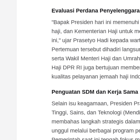
Evaluasi Perdana Penyelenggara
"Bapak Presiden hari ini memenuhi
haji, dan Kementerian Haji untuk m
ini," ujar Prasetyo Hadi kepada wa
Pertemuan tersebut dihadiri langsu
serta Wakil Menteri Haji dan Umra
Haji DPR RI juga bertujuan member
kualitas pelayanan jemaah haji In
Penguatan SDM dan Kerja Sama M
Selain isu keagamaan, Presiden P
Tinggi, Sains, dan Teknologi (Mendi
membahas langkah strategis dala
unggul melalui berbagai program p
Pemerintah saat ini tengah fokus me