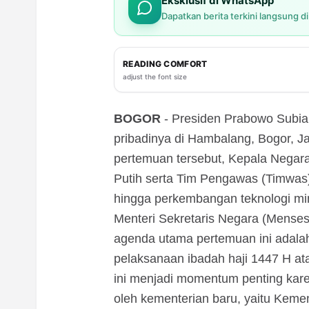
Eksklusif di WhatsApp
Dapatkan berita terkini langsung d
READING COMFORT
adjust the font size
BOGOR
- Presiden Prabowo Subia
pribadinya di Hambalang, Bogor, J
pertemuan tersebut, Kepala Negar
Putih serta Tim Pengawas (Timwas
hingga perkembangan teknologi mine
Menteri Sekretaris Negara (Mense
agenda utama pertemuan ini adala
pelaksanaan ibadah haji 1447 H at
ini menjadi momentum penting kare
oleh kementerian baru, yaitu Keme