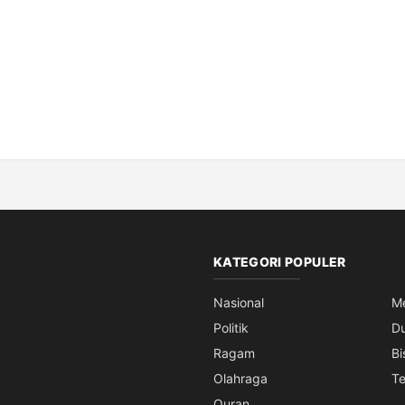
KATEGORI POPULER
Nasional
M
Politik
D
Ragam
Bi
Olahraga
Te
Quran