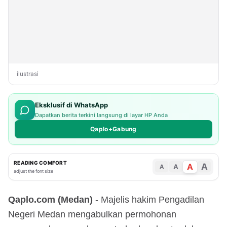
ilustrasi
Eksklusif di WhatsApp
Dapatkan berita terkini langsung di layar HP Anda
Qaplo+Gabung
READING COMFORT
A
A
A
A
adjust the font size
Qaplo.com (Medan)
- Majelis hakim Pengadilan
Negeri Medan mengabulkan permohonan