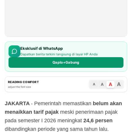
Eksklusif di WhatsApp
Dapatkan berita terkini langsung di layar HP Anda
Qaplo+Gabung
READING COMFORT
A
A
A
A
adjust the font size
JAKARTA
- Pemerintah memastikan
belum akan
menaikkan tarif pajak
meski penerimaan pajak
pada semester I 2026 meningkat
24,6 persen
dibandingkan periode yang sama tahun lalu.