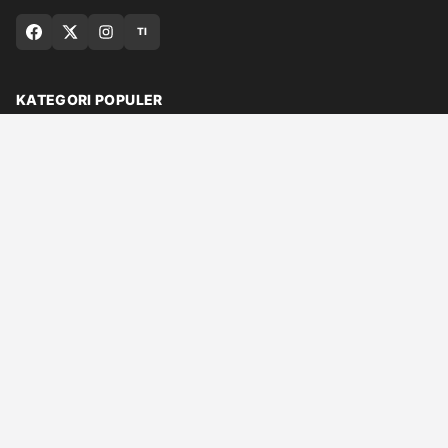
TI
KATEGORI POPULER
Nasional
Medan
Sumut
Politik
Dunia
Finance
Ragam
Bisnis
Ekonomi
Olahraga
Teknologi
Otomotif
Quran
© 2026 Qaplo.com
Tentang Kami
Hubungi Kami
Redaksi
Kebijakan Editorial
Kebijakan Privasi
Syarat Layanan
DMCA