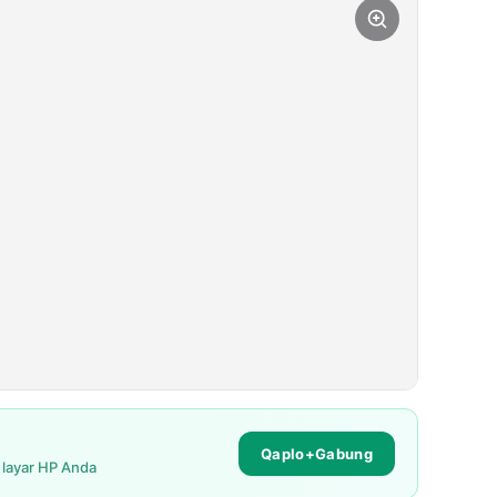
Qaplo+Gabung
i layar HP Anda