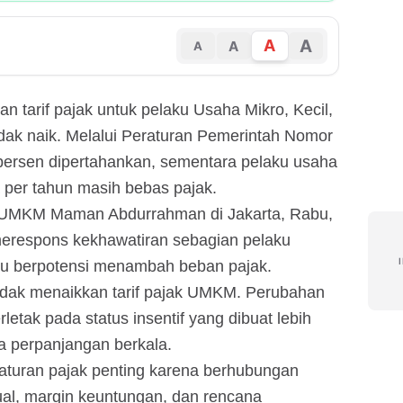
A
A
A
A
 tarif pajak untuk pelaku Usaha Mikro, Kecil,
ak naik. Melalui Peraturan Pemerintah Nomor
5 persen dipertahankan, sementara pelaku usaha
 per tahun masih bebas pajak.
i UMKM Maman Abdurrahman di Jakarta, Rabu,
merespons kekhawatiran sebagian pelaku
aru berpotensi menambah beban pajak.
dak menaikkan tarif pajak UMKM. Perubahan
letak pada status insentif yang dibuat lebih
da perpanjangan berkala.
 aturan pajak penting karena berhubungan
ual, margin keuntungan, dan rencana