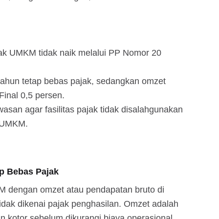
jak UMKM tidak naik melalui PP Nomor 20
tahun tetap bebas pajak, sedangkan omzet
Final 0,5 persen.
san agar fasilitas pajak tidak disalahgunakan
i UMKM.
p Bebas Pajak
 dengan omzet atau pendapatan bruto di
idak dikenai pajak penghasilan. Omzet adalah
an kotor sebelum dikurangi biaya operasional,