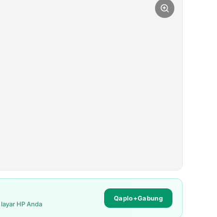
Qaplo+Gabung
i layar HP Anda