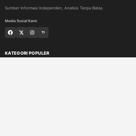
Sumber Informasi Independen, Analisis Tanpa Batas.
Media Sosial Kami
TI
KATEGORI POPULER
Nasional
Medan
Sumut
Politik
Dunia
Finance
Ragam
Bisnis
Ekonomi
Olahraga
Teknologi
Otomotif
Quran