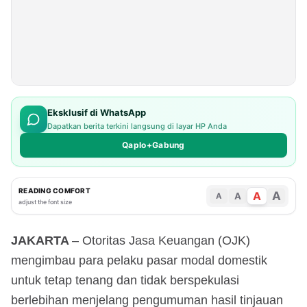
Eksklusif di WhatsApp
Dapatkan berita terkini langsung di layar HP Anda
Qaplo+Gabung
READING COMFORT
A
A
A
A
adjust the font size
JAKARTA
– Otoritas Jasa Keuangan (OJK)
mengimbau para pelaku pasar modal domestik
untuk tetap tenang dan tidak berspekulasi
berlebihan menjelang pengumuman hasil tinjauan