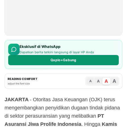
Eksklusif di WhatsApp
Dapatkan berita terkini langsung di layar HP Anda
Qaplo+Gabung
READING COMFORT
A
A
A
A
adjust the font size
JAKARTA
- Otoritas Jasa Keuangan (OJK) terus
mengembangkan penyidikan dugaan tindak pidana
di sektor perasuransian yang melibatkan
PT
Asuransi Jiwa Prolife Indonesia
. Hingga
Kamis