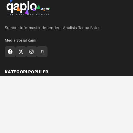
Sumber Informasi Independen, Analisis Tanpa Batas.
Media Sosial Kami
TI
KATEGORI POPULER
Nasional
Medan
Sumut
Politik
Dunia
Finance
Ragam
Bisnis
Ekonomi
Olahraga
Teknologi
Otomotif