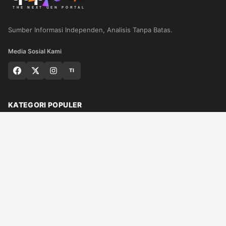
Sumber Informasi Independen, Analisis Tanpa Batas.
Media Sosial Kami
TI
KATEGORI POPULER
Nasional
Medan
Sumut
Politik
Dunia
Finance
Ragam
Bisnis
Ekonomi
Olahraga
Teknologi
Otomotif
Quran