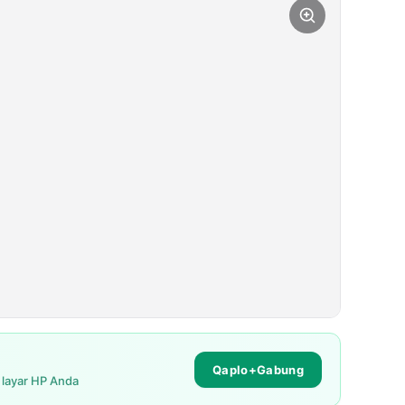
Qaplo+Gabung
i layar HP Anda