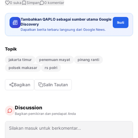
0
suka
Simpan
0
komentar
Tambahkan QAPLO sebagai sumber utama Google
Ikuti
Discovery
Dapatkan berita terbaru langsung dari Google News.
Topik
jakarta timur
penemuan mayat
pinang ranti
polsek makasar
rs polri
Bagikan
Salin Tautan
Discussion
Bagikan pemikiran dan pendapat Anda