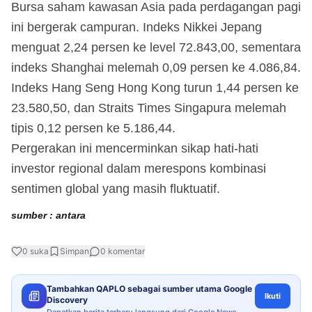
Bursa saham kawasan Asia pada perdagangan pagi
ini bergerak campuran. Indeks Nikkei Jepang
menguat 2,24 persen ke level 72.843,00, sementara
indeks Shanghai melemah 0,09 persen ke 4.086,84.
Indeks Hang Seng Hong Kong turun 1,44 persen ke
23.580,50, dan Straits Times Singapura melemah
tipis 0,12 persen ke 5.186,44.
Pergerakan ini mencerminkan sikap hati-hati
investor regional dalam merespons kombinasi
sentimen global yang masih fluktuatif.
sumber : antara
0
suka
Simpan
0
komentar
Tambahkan QAPLO sebagai sumber utama Google
Ikuti
Discovery
Dapatkan berita terbaru langsung dari Google News.