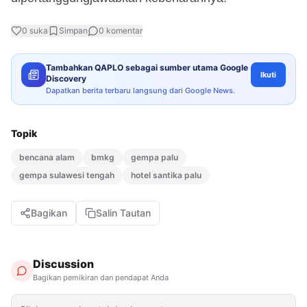
0
suka
Simpan
0
komentar
Tambahkan QAPLO sebagai sumber utama Google
Ikuti
Discovery
Dapatkan berita terbaru langsung dari Google News.
Topik
bencana alam
bmkg
gempa palu
gempa sulawesi tengah
hotel santika palu
Bagikan
Salin Tautan
Discussion
Bagikan pemikiran dan pendapat Anda