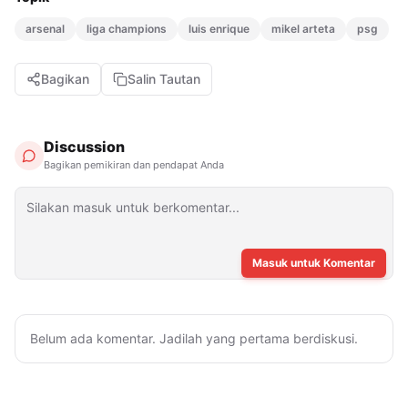
arsenal
liga champions
luis enrique
mikel arteta
psg
Bagikan
Salin Tautan
Discussion
Bagikan pemikiran dan pendapat Anda
Masuk untuk Komentar
Belum ada komentar. Jadilah yang pertama berdiskusi.