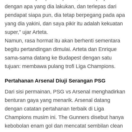
dengan apa yang dia lakukan, dan terlepas dari
pendapat siapa pun, dia tetap berpegang pada apa
yang dia yakini, dan saya pikir itu adalah kekuatan
super,” ujar Arteta.
Namun, rasa hormat itu akan berhenti sementara
begitu pertandingan dimulai. Arteta dan Enrique
sama-sama datang ke Budapest dengan satu
tujuan: membawa pulang trofi Liga Champions.
Pertahanan Arsenal Diuji Serangan PSG
Dari sisi permainan, PSG vs Arsenal menghadirkan
benturan gaya yang menarik. Arsenal datang
dengan catatan pertahanan terbaik di Liga
Champions musim ini. The Gunners disebut hanya
kebobolan enam gol dan mencatat sembilan clean