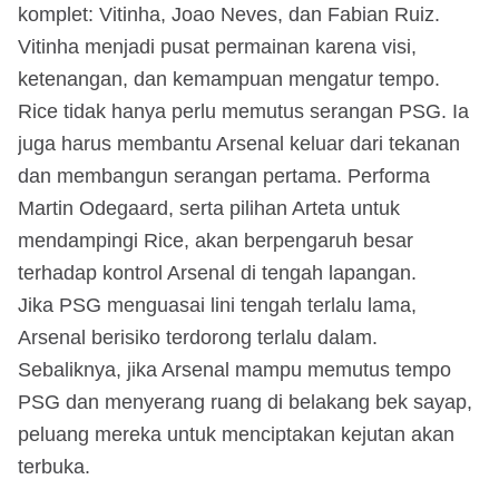
komplet: Vitinha, Joao Neves, dan Fabian Ruiz.
Vitinha menjadi pusat permainan karena visi,
ketenangan, dan kemampuan mengatur tempo.
Rice tidak hanya perlu memutus serangan PSG. Ia
juga harus membantu Arsenal keluar dari tekanan
dan membangun serangan pertama. Performa
Martin Odegaard, serta pilihan Arteta untuk
mendampingi Rice, akan berpengaruh besar
terhadap kontrol Arsenal di tengah lapangan.
Jika PSG menguasai lini tengah terlalu lama,
Arsenal berisiko terdorong terlalu dalam.
Sebaliknya, jika Arsenal mampu memutus tempo
PSG dan menyerang ruang di belakang bek sayap,
peluang mereka untuk menciptakan kejutan akan
terbuka.