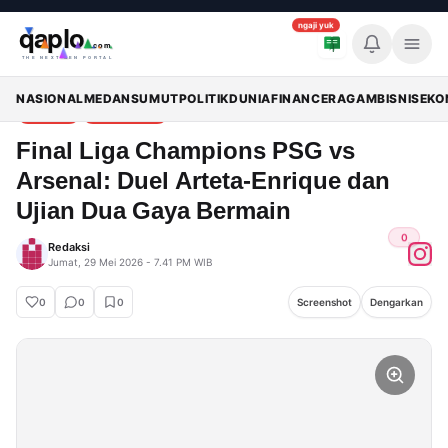
ngaji yuk
Memuat breaking news...
Breaking
Qaplo
>
berita
>
olahraga
>
Final Liga Champions PSG vs Arsenal: Duel Arteta-Enrique dan Ujian Dua Gaya Bermain
NASIONAL
MEDAN
SUMUT
POLITIK
DUNIA
FINANCE
RAGAM
BISNIS
EKO
BERITA
B
E
R
I
T
A
OLAHRAGA
O
L
A
H
R
A
G
A
Final Liga Champions PSG vs Arsenal
F
i
n
a
l
L
i
g
a
C
h
a
m
p
i
o
n
s
P
S
G
v
s
Final Liga Champions 
A
r
s
e
n
a
l
:
D
u
e
l
A
r
t
e
t
a
-
E
n
r
i
q
u
e
d
a
n
PSG vs Arsenal: Duel 
U
j
i
a
n
D
u
a
G
a
y
a
B
e
r
m
a
i
n
Arteta-Enrique dan 
Ujian Dua Gaya 
0
Redaksi
Jumat, 29 Mei 2026 - 7.41 PM WIB
Bermain
0
0
0
Screenshot
Dengarkan