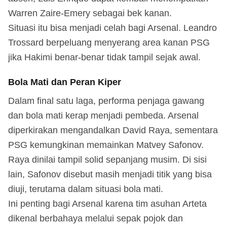
Warren Zaire-Emery sebagai bek kanan.
Situasi itu bisa menjadi celah bagi Arsenal. Leandro
Trossard berpeluang menyerang area kanan PSG
jika Hakimi benar-benar tidak tampil sejak awal.
Bola Mati dan Peran Kiper
Dalam final satu laga, performa penjaga gawang
dan bola mati kerap menjadi pembeda. Arsenal
diperkirakan mengandalkan David Raya, sementara
PSG kemungkinan memainkan Matvey Safonov.
Raya dinilai tampil solid sepanjang musim. Di sisi
lain, Safonov disebut masih menjadi titik yang bisa
diuji, terutama dalam situasi bola mati.
Ini penting bagi Arsenal karena tim asuhan Arteta
dikenal berbahaya melalui sepak pojok dan