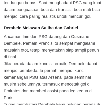
tendangan bebas. Saat menghadapi PSG yang kuat
dalam penguasaan bola dan transisi, bola mati bisa
menjadi cara paling realistis untuk mencuri gol.
Dembele Melawan Saliba dan Gabriel
Ancaman lain dari PSG datang dari Ousmane
Dembele. Pemain Prancis itu sempat mengalami
masalah otot, tetapi menyatakan siap tampil penuh
di final.
Jika berada dalam kondisi terbaik, Dembele dapat
menjadi pembeda. Ia pernah menjadi kunci
kemenangan PSG atas Arsenal pada semifinal
musim sebelumnya, termasuk mencetak gol di
Emirates dan memberi assist pada leg kedua di
Paris.
Tugas membatasi Dembele kemungkinan berada di