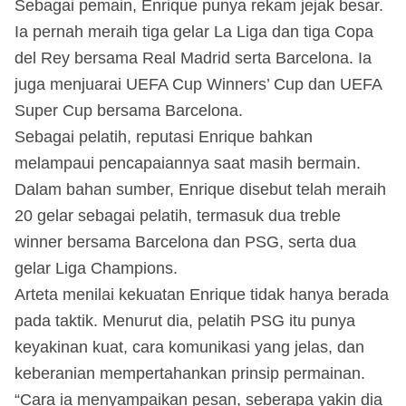
Sebagai pemain, Enrique punya rekam jejak besar.
Ia pernah meraih tiga gelar La Liga dan tiga Copa
del Rey bersama Real Madrid serta Barcelona. Ia
juga menjuarai UEFA Cup Winners’ Cup dan UEFA
Super Cup bersama Barcelona.
Sebagai pelatih, reputasi Enrique bahkan
melampaui pencapaiannya saat masih bermain.
Dalam bahan sumber, Enrique disebut telah meraih
20 gelar sebagai pelatih, termasuk dua treble
winner bersama Barcelona dan PSG, serta dua
gelar Liga Champions.
Arteta menilai kekuatan Enrique tidak hanya berada
pada taktik. Menurut dia, pelatih PSG itu punya
keyakinan kuat, cara komunikasi yang jelas, dan
keberanian mempertahankan prinsip permainan.
“Cara ia menyampaikan pesan, seberapa yakin dia