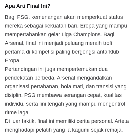
Apa Arti Final Ini?
Bagi PSG, kemenangan akan memperkuat status
mereka sebagai kekuatan baru Eropa yang mampu
mempertahankan gelar Liga Champions. Bagi
Arsenal, final ini menjadi peluang meraih trofi
pertama di kompetisi paling bergengsi antarklub
Eropa.
Pertandingan ini juga mempertemukan dua
pendekatan berbeda. Arsenal mengandalkan
organisasi pertahanan, bola mati, dan transisi yang
disiplin. PSG membawa serangan cepat, kualitas
individu, serta lini tengah yang mampu mengontrol
ritme laga.
Di luar taktik, final ini memiliki cerita personal. Arteta
menghadapi pelatih yang ia kagumi sejak remaja.