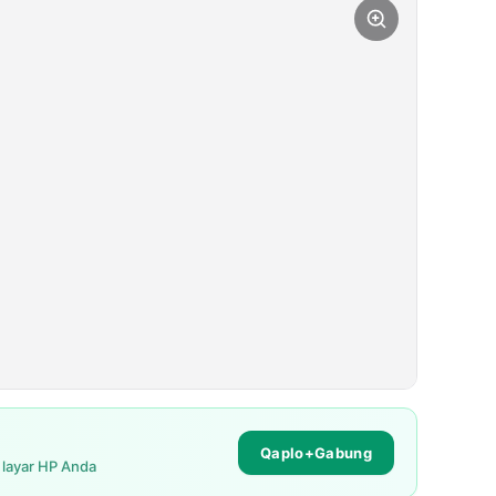
Qaplo+Gabung
i layar HP Anda