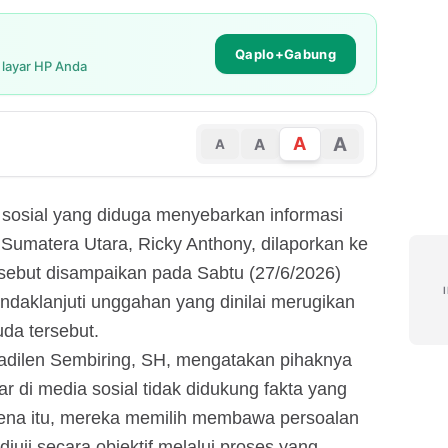
Qaplo+Gabung
i layar HP Anda
A
A
A
A
sosial yang diduga menyebarkan informasi
 Sumatera Utara, Ricky Anthony, dilaporkan ke
sebut disampaikan pada Sabtu (27/6/2026)
daklanjuti unggahan yang dinilai merugikan
uda tersebut.
dilen Sembiring, SH, mengatakan pihaknya
r di media sosial tidak didukung fakta yang
ena itu, mereka memilih membawa persoalan
diuji secara objektif melalui proses yang