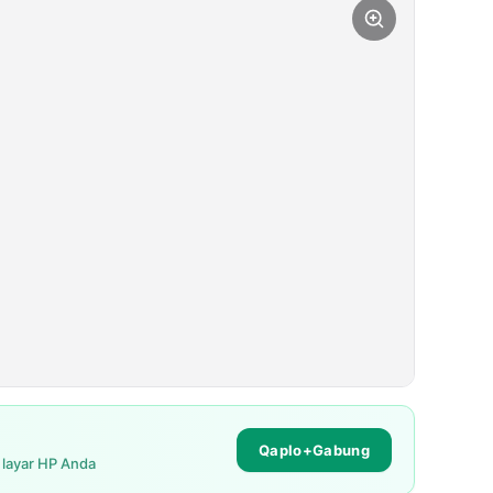
Qaplo+Gabung
i layar HP Anda