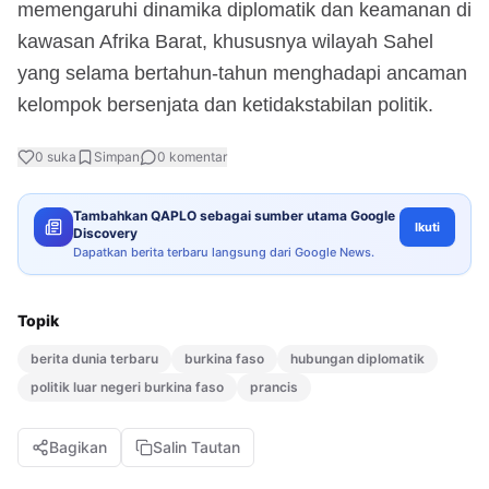
memengaruhi dinamika diplomatik dan keamanan di
kawasan Afrika Barat, khususnya wilayah Sahel
yang selama bertahun-tahun menghadapi ancaman
kelompok bersenjata dan ketidakstabilan politik.
0
suka
Simpan
0
komentar
Tambahkan QAPLO sebagai sumber utama Google
Ikuti
Discovery
Dapatkan berita terbaru langsung dari Google News.
Topik
berita dunia terbaru
burkina faso
hubungan diplomatik
politik luar negeri burkina faso
prancis
Bagikan
Salin Tautan