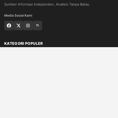
Sumber Informasi Independen, Analisis Tanpa Batas.
Media Sosial Kami
TI
KATEGORI POPULER
Nasional
Medan
Sumut
Politik
Dunia
Finance
Ragam
Bisnis
Ekonomi
Olahraga
Teknologi
Otomotif
Quran