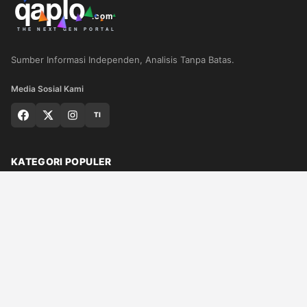
Sumber Informasi Independen, Analisis Tanpa Batas.
Media Sosial Kami
TI
KATEGORI POPULER
Nasional
Medan
Sumut
Politik
Dunia
Finance
Ragam
Bisnis
Ekonomi
Olahraga
Teknologi
Otomotif