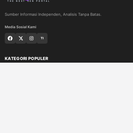
Sumber Informasi Independen, Analisis Tanpa Batas.
Media Sosial Kami
TI
KATEGORI POPULER
Nasional
Medan
Sumut
Politik
Dunia
Finance
Ragam
Bisnis
Ekonomi
Olahraga
Teknologi
Otomotif
Quran